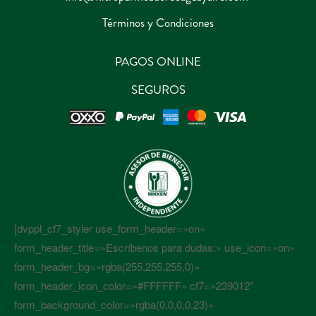
Términos y Condiciones
PAGOS ONLINE
SEGUROS
[dvppl_cf7_styler use_form_header=»on»
form_header_title=»Escríbenos para dudas:» use_icon=»on»
form_header_bg=»rgba(255,255,255,0)»
form_header_icon_color=»#FFFFFF» cf7=»239012″
form_background_color=»rgba(0,0,0,0.23)»