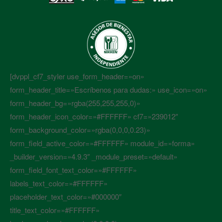
[dvppl_cf7_styler use_form_header=»on»
form_header_title=»Escríbenos para dudas:» use_icon=»on»
form_header_bg=»rgba(255,255,255,0)»
form_header_icon_color=»#FFFFFF» cf7=»239012″
form_background_color=»rgba(0,0,0,0.23)»
form_field_active_color=»#FFFFFF» module_id=»forma»
_builder_version=»4.9.3″ _module_preset=»default»
form_field_font_text_color=»#FFFFFF»
labels_text_color=»#FFFFFF»
placeholder_text_color=»#000000″
title_text_color=»#FFFFFF»