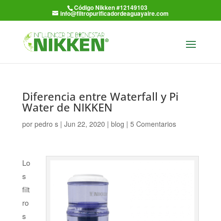
Código Nikken #12149103
info@filtropurificadordeaguayaire.com
Diferencia entre Waterfall y Pi
Water de NIKKEN
por
pedro s
|
Jun 22, 2020
|
blog
|
5 Comentarios
Lo
s
filt
ro
s