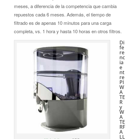
meses, a diferencia de la competencia que cambia
repuestos cada 6 meses. Además, el tiempo de
filtrado es de apenas 10 minutos para una carga
completa, vs. 1 hora y hasta 10 horas en otros filtros.
Di
fe
re
nc
ia
e
nt
re
PI
W
A
TE
R
y
W
A
TE
RF
A
LL