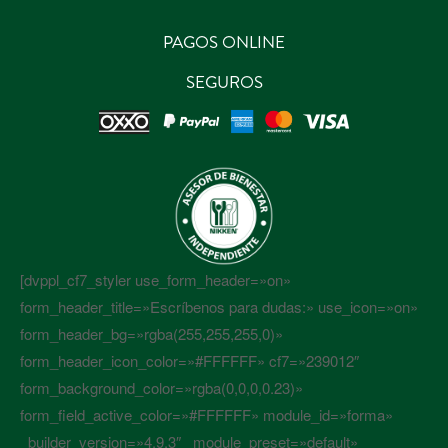
PAGOS ONLINE
SEGUROS
[dvppl_cf7_styler use_form_header=»on»
form_header_title=»Escríbenos para dudas:» use_icon=»on»
form_header_bg=»rgba(255,255,255,0)»
form_header_icon_color=»#FFFFFF» cf7=»239012″
form_background_color=»rgba(0,0,0,0.23)»
form_field_active_color=»#FFFFFF» module_id=»forma»
_builder_version=»4.9.3″ _module_preset=»default»