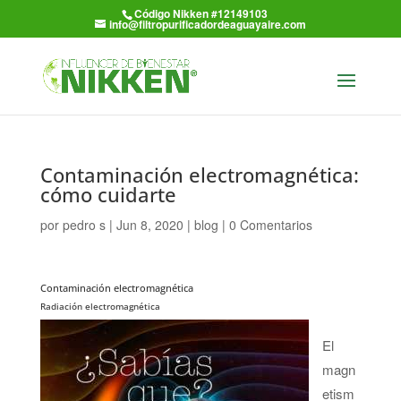
Código Nikken #12149103
info@filtropurificadordeaguayaire.com
Contaminación electromagnética:
cómo cuidarte
por
pedro s
|
Jun 8, 2020
|
blog
|
0 Comentarios
Contaminación electromagnética
Radiación electromagnética
El
magn
etism