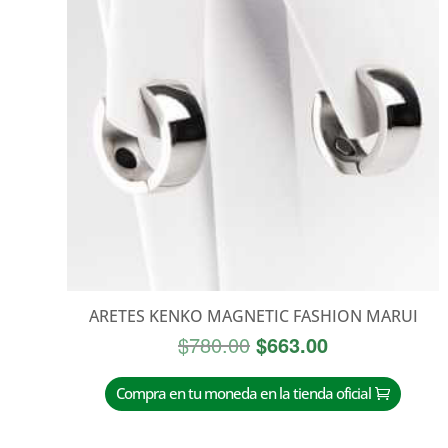
ARETES KENKO MAGNETIC FASHION MARUI
El
El
$
780.00
$
663.00
precio
precio
original
actual
Compra en tu moneda en la tienda oficial
era:
es:
$780.00.
$663.00.