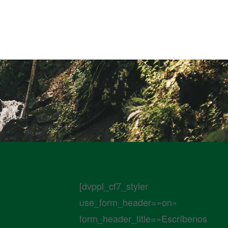
[dvppl_cf7_styler
use_form_header=»on»
form_header_title=»Escríbenos