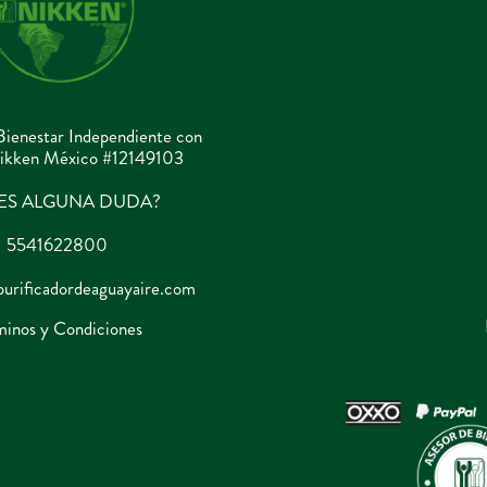
Bienestar Independiente con
ikken México #12149103
NES ALGUNA DUDA?
5541622800
purificadordeaguayaire.com
minos y Condiciones