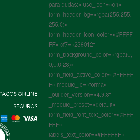
para dudas:» use_icon=»on»
form_header_bg=»rgba(255,255,
255,0)»
form_header_icon_color=»#FFFF
FF» cf7=»239012″
form_background_color=»rgba(0,
0,0,0.23)»
form_field_active_color=»#FFFFF
F» module_id=»forma»
PAGOS ONLINE
_builder_version=»4.9.3″
_module_preset=»default»
SEGUROS
form_field_font_text_color=»#FFF
FFF»
labels_text_color=»#FFFFFF»