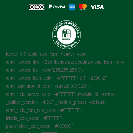
[dvppl_cf7_styler use_form_header=»on»
form_header_title=»Escríbenos para dudas:» use_icon=»on»
form_header_bg=»rgba(255,255,255,0)»
form_header_icon_color=»#FFFFFF» cf7=»239012″
form_background_color=»rgba(0,0,0,0.23)»
form_field_active_color=»#FFFFFF» module_id=»forma»
_builder_version=»4.9.3″ _module_preset=»default»
form_field_font_text_color=»#FFFFFF»
labels_text_color=»#FFFFFF»
placeholder_text_color=»#000000″