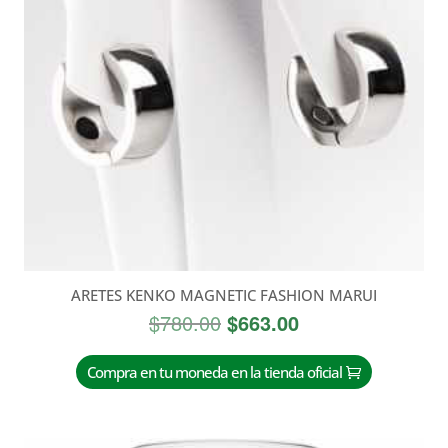
ARETES KENKO MAGNETIC FASHION MARUI
El
El
$
780.00
$
663.00
precio
precio
original
actual
Compra en tu moneda en la tienda oficial
era:
es:
$780.00.
$663.00.