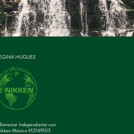
EGINA HUGUES
Bienestar Independiente con
ikken México #12149103