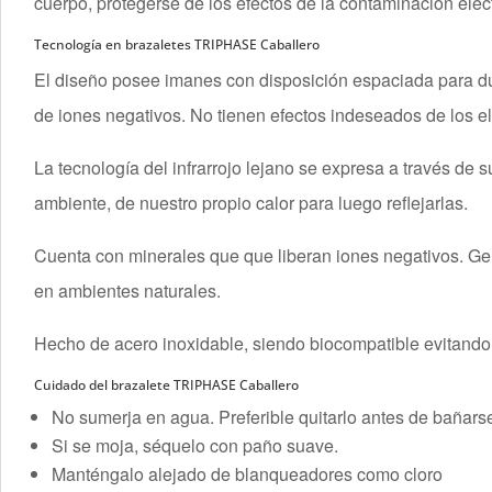
cuerpo, protegerse de los efectos de la contaminación elec
Tecnología en brazaletes TRIPHASE Caballero
El diseño posee imanes con disposición espaciada para dupl
de iones negativos. No tienen efectos indeseados de los e
La tecnología del infrarrojo lejano se expresa a través de 
ambiente, de nuestro propio calor para luego reflejarlas.
Cuenta con minerales que que liberan iones negativos. Ge
en ambientes naturales.
Hecho de acero inoxidable, siendo biocompatible evitando l
Cuidado del brazalete TRIPHASE Caballero
No sumerja en agua. Preferible quitarlo antes de bañars
Si se moja, séquelo con paño suave.
Manténgalo alejado de blanqueadores como cloro