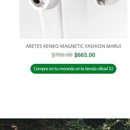
ARETES KENKO MAGNETIC FASHION MARUI
El
El
$
780.00
$
663.00
precio
precio
original
actual
Compra en tu moneda en la tienda oficial
era:
es:
$780.00.
$663.00.