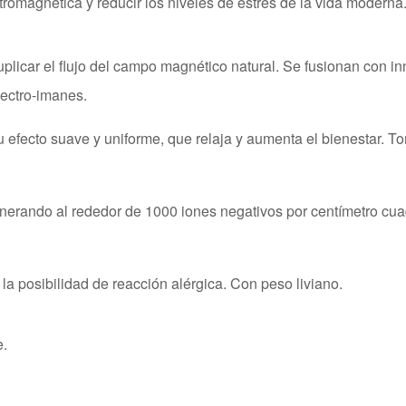
tromagnética y reducir los niveles de estrés de la vida moderna
icar el flujo del campo magnético natural. Se fusionan con inno
lectro-imanes.
su efecto suave y uniforme, que relaja y aumenta el bienestar. T
nerando al rededor de 1000 iones negativos por centímetro cuad
a posibilidad de reacción alérgica. Con peso liviano.
e.