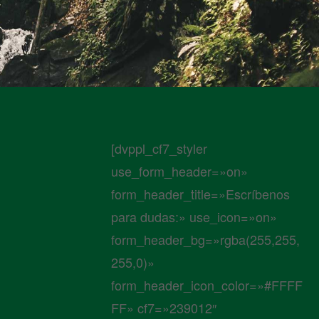
[dvppl_cf7_styler
use_form_header=»on»
form_header_title=»Escríbenos
para dudas:» use_icon=»on»
form_header_bg=»rgba(255,255,
255,0)»
form_header_icon_color=»#FFFF
FF» cf7=»239012″