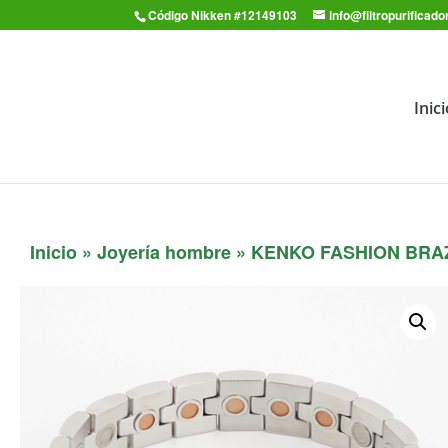
Código Nikken #12149103
info@filtropurifica
Inic
Inicio
»
Joyería hombre
» KENKO FASHION BRA